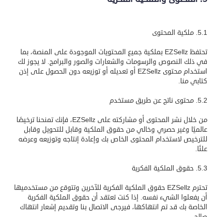
5.1. ملكية المحتوى
تحتفظ EZSellz بملكية جميع المحتويات الموجودة على المنصة، بما
في ذلك النصوص والرسومات والشعارات والصور والبرامج. لا يجوز لك
استخدام محتوى EZSellz أو تعديله أو توزيعه دون الحصول على إذن
كتابي منا.
5.2. محتوى ناتج عن طريق مستخدم
من خلال نشر المحتوى أو مشاركته على EZSellz، فإنك تمنحنا ترخيصًا
عالميًا وغير حصري وخالي من حقوق الملكية وقابل للتحويل وقابل
للترخيص لاستخدام المحتوى الخاص بك وإعادة إنتاجه وتوزيعه وعرضه
علنًا.
5.3. حقوق الملكية الفكرية
تحترم EZSellz حقوق الملكية الفكرية للآخرين وتتوقع من مستخدميها
أن يفعلوا الشيء نفسه. إذا كنت تعتقد أن حقوق الملكية الفكرية
الخاصة بك قد تم انتهاكها، فيرجى الاتصال بنا وتقديم إشعار انتهاك
صالح.