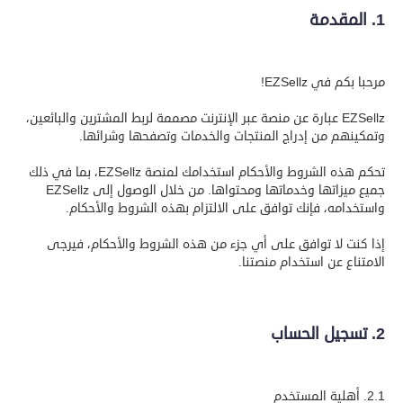
العقارات
1. المقدمة
الوظائف
والعطاءات
مرحبا بكم في EZSellz!
EZSellz عبارة عن منصة عبر الإنترنت مصممة لربط المشترين والبائعين،
العروض
وتمكينهم من إدراج المنتجات والخدمات وتصفحها وشرائها.
تحكم هذه الشروط والأحكام استخدامك لمنصة EZSellz، بما في ذلك
جميع ميزاتها وخدماتها ومحتواها. من خلال الوصول إلى EZSellz
واستخدامه، فإنك توافق على الالتزام بهذه الشروط والأحكام.
إذا كنت لا توافق على أي جزء من هذه الشروط والأحكام، فيرجى
الامتناع عن استخدام منصتنا.
2. تسجيل الحساب
2.1. أهلية المستخدم