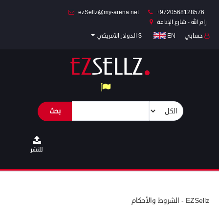
ezSellz@my-arena.net
+9720568128576
رام الله - شارع الإذاعة
حسابي
EN
$ الدولار الأمريكي
المكتب/المنزل
والحديقة
الملابس
والإكسسوارات
بحث
الماكينات
والأجهزة
المركبات
للنشر
وإكسسواراتها
الأجهزة
الذكية
EZSellz - الشروط والأحكام
وإكسسواراتها