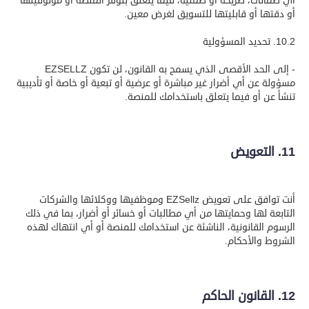
أي ضمانات، صريحة أو ضمنية، فيما يتعلق بتوفر المنصة أو موثوقيتها
أو دقتها أو قابليتها للتسويق لغرض معين.
10.2. تحديد المسؤولية
- إلى الحد الأقصى الذي يسمح به القانون، لن تكون EZSELLZ
مسؤولة عن أي أضرار غير مباشرة أو عرضية أو تبعية أو خاصة أو تأديبية
تنشأ عن أو فيما يتعلق باستخدامك للمنصة.
11. التعويض
أنت توافق على تعويض EZSellz وموظفيها ووكلائها والشركات
التابعة لها وحمايتها من أي مطالبات أو خسائر أو أضرار، بما في ذلك
الرسوم القانونية، الناشئة عن استخدامك للمنصة أو أي انتهاك لهذه
الشروط والأحكام.
12. القانون الحاكم