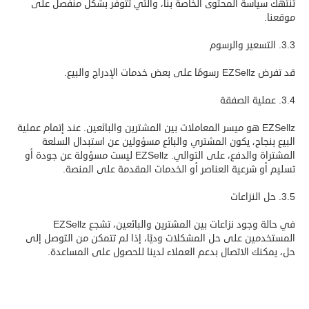
تنتهك سياسة المحتوى الخاصة بنا، والتي تتوفر بشكل منفصل على
موقعنا.
3.3. التسعير والرسوم
قد تفرض EZSellz رسومًا على بعض خدمات الإدراج والبيع.
3.4. عملية الصفقة
EZSellz هو ميسر المعاملات بين المشترين والبائعين. عند إتمام عملية
البيع بنجاح، يكون المشتري والبائع مسؤولين عن استبدال السلعة
المشتراة والدفع، على التوالي. EZSellz ليست مسؤولة عن جودة أو
تسليم أو شرعية العناصر أو الخدمات المقدمة على المنصة.
3.5. حل النزاعات
في حالة وجود نزاعات بين المشترين والبائعين، تشجع EZSellz
المستخدمين على حل المشكلات وديًا، إذا لم تتمكن من التوصل إلى
حل، يمكنك الاتصال بدعم العملاء لدينا للحصول على المساعدة.