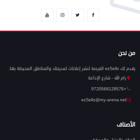
من نحن
يقدم لك ezSellz الفرصة لنشر إعلانات لمدينتك والمناطق المحيطة بها.
رام الله - شارع الإذاعة
+9720568128576
ezSellz@my-arena.net
الأصناف