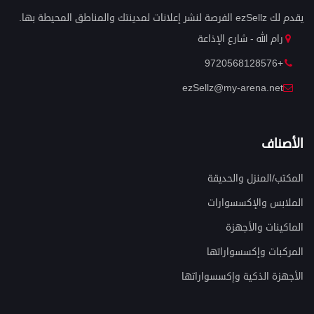
يقدم لك ezSellz الفرصة لنشر إعلانات لمدينتك والمناطق المحيطة بها.
رام الله - شارع الإذاعة
+9720568128576
ezSellz@my-arena.net
الأصناف
المكتب/المنزل والحديقة
الملابس والإكسسوارات
الماكينات والأجهزة
المركبات وإكسسواراتها
الأجهزة الذكية وإكسسواراتها