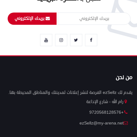
بريدك الإلكتروني
من نحن
يقدم لك ezSellz الفرصة لنشر إعلانات لمدينتك والمناطق المحيطة بها.
رام الله - شارع الإذاعة
+9720568128576
ezSellz@my-arena.net