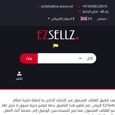
ezSellz@my-arena.net
+9720568128576
رام الله - شارع الإذاعة
حسابي
EN
$ الدولار الأمريكي
المكتب/المنزل
والحديقة
الملابس
والإكسسوارات
بحث
الماكينات
والأجهزة
المركبات
للنشر
وإكسسواراتها
الأجهزة
يعد تطبيق الهاتف المحمول قيد الإنشاء الخاص بنا إضافة مثيرة لنظام
الذكية
EZSellz البيئي. يتم تطوير هذا التطبيق بدقة لتوفير تجربة تسوق لا مثيل لها
وإكسسواراتها
عبر الهاتف المحمول، مما يتيح للمستخدمين الوصول إلى منصتنا أثناء التنقل