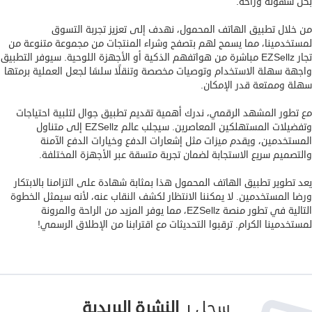
بكل سهولة وراحة.
العقارات
من خلال تطبيق الهاتف المحمول، نهدف إلى تعزيز تجربة التسوق
لمستخدمينا، مما يسمح لهم بتصفح وشراء المنتجات من مجموعة متنوعة من
الوظائف
تجار EZSellz مباشرة من هواتفهم الذكية أو الأجهزة اللوحية. سيوفر التطبيق
والعطاءات
واجهة سهلة الاستخدام وتوصيات مخصصة وتنقلًا سلسًا لجعل العملية برمتها
سهلة وممتعة قدر الإمكان.
العروض
مع تطور المشهد الرقمي، ندرك أهمية تقديم تطبيق جوال لتلبية احتياجات
وتفضيلات المستهلكين المعاصرين. سيجلب عالم EZSellz إلى متناول
المستخدمين، ويقدم ميزات مثل إشعارات الدفع وخيارات الدفع الآمنة
والتصميم سريع الاستجابة لضمان تجربة متسقة عبر الأجهزة المختلفة.
يعد تطوير تطبيق الهاتف المحمول هذا بمثابة شهادة على التزامنا بالابتكار
ورضا المستخدمين. لا يمكننا الانتظار لكشف النقاب عنه، لأنه سيمثل الخطوة
التالية في تطور منصة EZSellz، مما يوفر المزيد من الراحة والمرونة
لمستخدمينا الكرام. ترقبوا التحديثات مع اقترابنا من الإطلاق الرسمي!
سجل بـ
النشرة البريدية