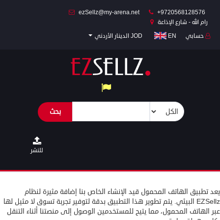
ezSellz@my-arena.net
+9720568128576
رام الله - شارع الإذاعة
حسابي
EN
JOD الدينار الأردني
المكتب/المنزل
والحديقة
الملابس
والإكسسوارات
بحث
الماكينات
والأجهزة
المركبات
للنشر
وإكسسواراتها
الأجهزة
يعد تطبيق الهاتف المحمول قيد الإنشاء الخاص بنا إضافة مثيرة لنظام
الذكية
EZSellz البيئي. يتم تطوير هذا التطبيق بدقة لتوفير تجربة تسوق لا مثيل لها
وإكسسواراتها
عبر الهاتف المحمول، مما يتيح للمستخدمين الوصول إلى منصتنا أثناء التنقل