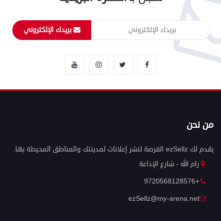
بريدك الإلكتروني
من نحن
يقدم لك ezSellz الفرصة لنشر إعلانات لمدينتك والمناطق المحيطة بها.
رام الله - شارع الإذاعة
+9720568128576
ezSellz@my-arena.net