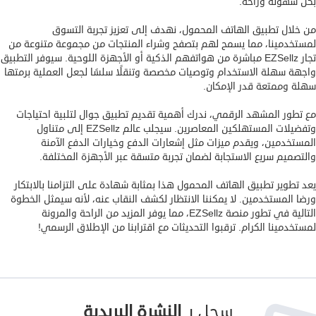
بكل سهولة وراحة.
العقارات
من خلال تطبيق الهاتف المحمول، نهدف إلى تعزيز تجربة التسوق
لمستخدمينا، مما يسمح لهم بتصفح وشراء المنتجات من مجموعة متنوعة من
الوظائف
تجار EZSellz مباشرة من هواتفهم الذكية أو الأجهزة اللوحية. سيوفر التطبيق
والعطاءات
واجهة سهلة الاستخدام وتوصيات مخصصة وتنقلًا سلسًا لجعل العملية برمتها
سهلة وممتعة قدر الإمكان.
العروض
مع تطور المشهد الرقمي، ندرك أهمية تقديم تطبيق جوال لتلبية احتياجات
وتفضيلات المستهلكين المعاصرين. سيجلب عالم EZSellz إلى متناول
المستخدمين، ويقدم ميزات مثل إشعارات الدفع وخيارات الدفع الآمنة
والتصميم سريع الاستجابة لضمان تجربة متسقة عبر الأجهزة المختلفة.
يعد تطوير تطبيق الهاتف المحمول هذا بمثابة شهادة على التزامنا بالابتكار
ورضا المستخدمين. لا يمكننا الانتظار لكشف النقاب عنه، لأنه سيمثل الخطوة
التالية في تطور منصة EZSellz، مما يوفر المزيد من الراحة والمرونة
لمستخدمينا الكرام. ترقبوا التحديثات مع اقترابنا من الإطلاق الرسمي!
سجل بـ
النشرة البريدية